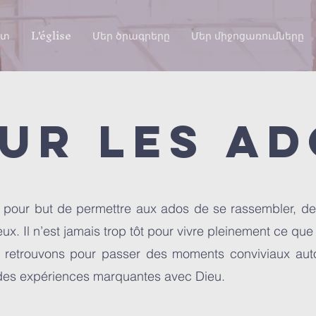
ստ
L'église
Մեր ծրագրերը
Մեր միջոցառումները
ur les a
 pour but de permettre aux ados de se rassembler, de 
eux. Il n’est jamais trop tôt pour vivre pleinement ce qu
s retrouvons pour passer des moments
conviviaux aut
e des expériences marquantes avec Dieu.