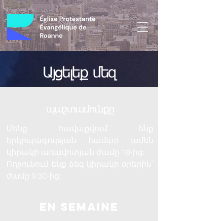
Այցելեք մեզ
պաշտամունքը
Մենք հավաքվում ենք
երկրպագության համար ամեն
կիրակի առավոտյան ժամը 10-ից:
Ողջունում ենք ձեզ կիրակի օրերին՝
ժամը 9:30-ից:
En semaine