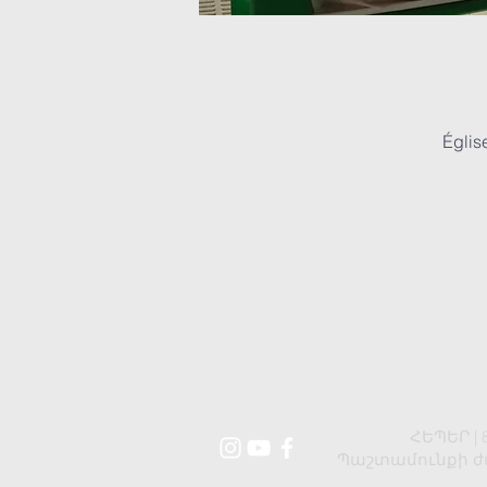
Églis
ՀԵՊԵՐ | 8
Պաշտամունքի ժամ