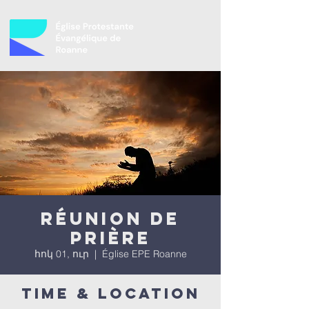
Réunion de
prière
հոկ 01, ուր
  |  
Église EPE Roanne
Time & Location