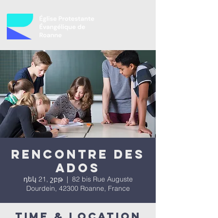
Rencontre des
ados
դեկ 21, շբթ
  |  
82 bis Rue Auguste
Dourdein, 42300 Roanne, France
Time & Location