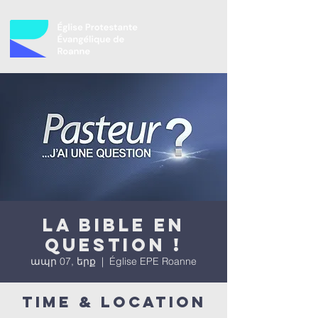
La bible en
question !
ապր 07, երք
  |  
Église EPE Roanne
Time & Location