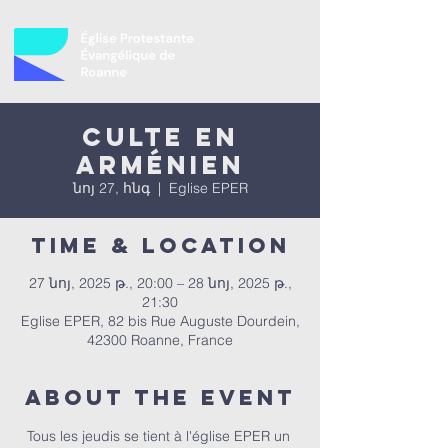
Culte en
Arménien
նոյ 27, հնգ
  |  
Eglise EPER
Time & Location
27 նոյ, 2025 թ., 20:00 – 28 նոյ, 2025 թ.,
21:30
Eglise EPER, 82 bis Rue Auguste Dourdein,
42300 Roanne, France
About the event
Tous les jeudis se tient à l'église EPER un 