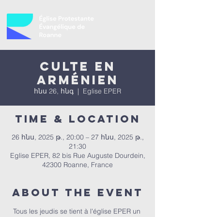
Culte en
Arménien
հնս 26, հնգ
  |  
Eglise EPER
Time & Location
26 հնս, 2025 թ., 20:00 – 27 հնս, 2025 թ.,
21:30
Eglise EPER, 82 bis Rue Auguste Dourdein,
42300 Roanne, France
About the event
Tous les jeudis se tient à l'église EPER un 