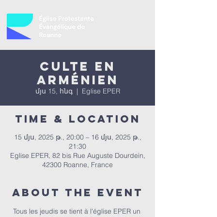
Culte en
Arménien
մյս 15, հնգ
  |  
Eglise EPER
Time & Location
15 մյս, 2025 թ., 20:00 – 16 մյս, 2025 թ.,
21:30
Eglise EPER, 82 bis Rue Auguste Dourdein,
42300 Roanne, France
About the event
Tous les jeudis se tient à l'église EPER un 