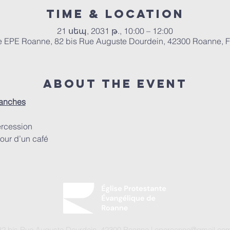
Time & Location
21 սեպ, 2031 թ., 10:00 – 12:00
e EPE Roanne, 82 bis Rue Auguste Dourdein, 42300 Roanne, 
About the event
manches
ercession
our d’un café
2 bis Rue Auguste Dourdein, 42300 Roanne |
eperoanne@gmail.co