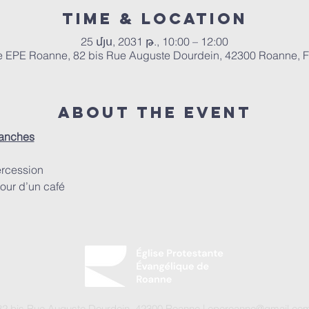
Time & Location
25 մյս, 2031 թ., 10:00 – 12:00
e EPE Roanne, 82 bis Rue Auguste Dourdein, 42300 Roanne, 
About the event
manches
ercession
our d’un café
2 bis Rue Auguste Dourdein, 42300 Roanne |
eperoanne@gmail.co