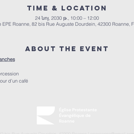
Time & Location
24 նոյ, 2030 թ., 10:00 – 12:00
e EPE Roanne, 82 bis Rue Auguste Dourdein, 42300 Roanne, 
About the event
manches
ercession
our d’un café
2 bis Rue Auguste Dourdein, 42300 Roanne |
eperoanne@gmail.co