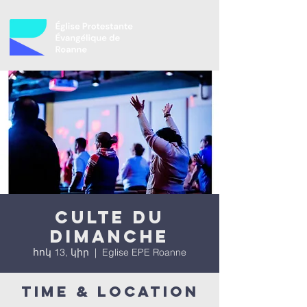
Culte du
dimanche
հոկ 13, կիր
  |  
Eglise EPE Roanne
Time & Location