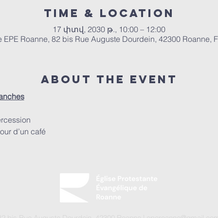
Time & Location
17 փտվ, 2030 թ., 10:00 – 12:00
e EPE Roanne, 82 bis Rue Auguste Dourdein, 42300 Roanne, 
About the event
manches
ercession
our d’un café
2 bis Rue Auguste Dourdein, 42300 Roanne |
eperoanne@gmail.co