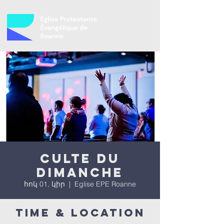
Culte du
dimanche
հոկ 01, կիր
  |  
Eglise EPE Roanne
Time & Location