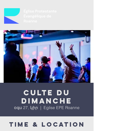
Culte du
dimanche
օգս 27, կիր
  |  
Eglise EPE Roanne
Time & Location