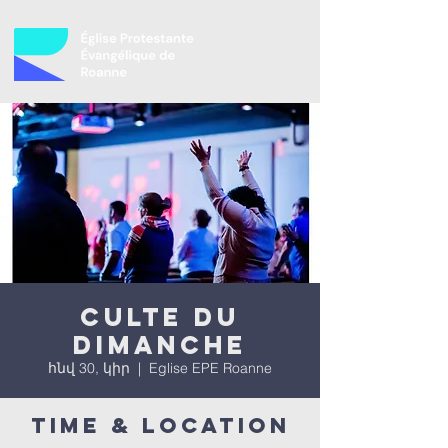
Culte du
dimanche
հնվ 30, կիր
  |  
Eglise EPE Roanne
Time & Location