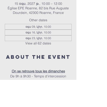
15 օգս, 2027 թ., 10:00 – 12:00
Église EPE Roanne, 82 bis Rue Auguste
Dourdein, 42300 Roanne, France
Other dates
օգս 09, կիր, 10:00
օգս 16, կիր, 10:00
օգս 23, կիր, 10:00
View all 62 dates
About the event
On se retrouve tous les dimanches
De 9h à 9h30 - Temps d’intercession
De 9h30 à 10h - Accueil autour d’un café
À 10h - Le culte