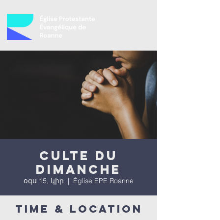
Culte du
dimanche
օգս 15, կիր
  |  
Église EPE Roanne
Time & Location