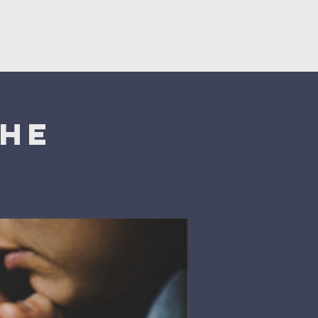
Կրկնել
Նվիրատվություններ
che