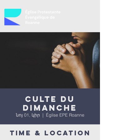
Culte du
dimanche
նոյ 01, կիր
  |  
Église EPE Roanne
Time & Location