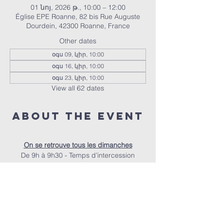
01 նոյ, 2026 թ., 10:00 – 12:00
Église EPE Roanne, 82 bis Rue Auguste
Dourdein, 42300 Roanne, France
Other dates
օգս 09, կիր, 10:00
օգս 16, կիր, 10:00
օգս 23, կիր, 10:00
View all 62 dates
About the event
On se retrouve tous les dimanches
De 9h à 9h30 - Temps d’intercession
De 9h30 à 10h - Accueil autour d’un café
À 10h - Le culte