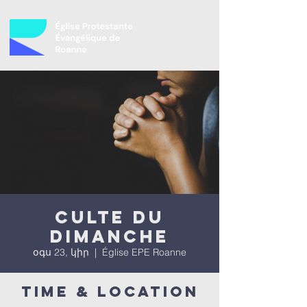
Culte du
dimanche
օգս 23, կիր
  |  
Église EPE Roanne
Time & Location