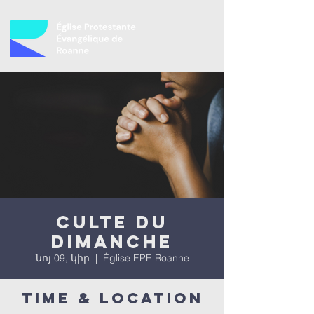
Culte du
dimanche
նոյ 09, կիր
  |  
Église EPE Roanne
Time & Location