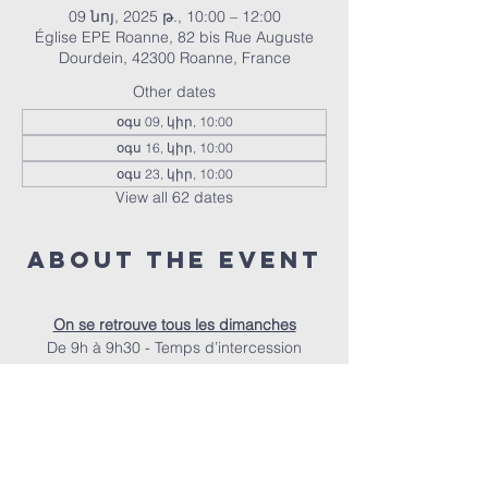
09 նոյ, 2025 թ., 10:00 – 12:00
Église EPE Roanne, 82 bis Rue Auguste
Dourdein, 42300 Roanne, France
Other dates
օգս 09, կիր, 10:00
օգս 16, կիր, 10:00
օգս 23, կիր, 10:00
View all 62 dates
About the event
On se retrouve tous les dimanches
De 9h à 9h30 - Temps d’intercession
De 9h30 à 10h - Accueil autour d’un café
À 10h - Le culte