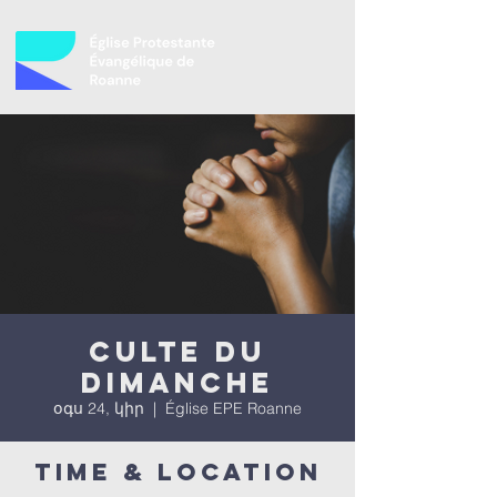
Culte du
dimanche
օգս 24, կիր
  |  
Église EPE Roanne
Time & Location