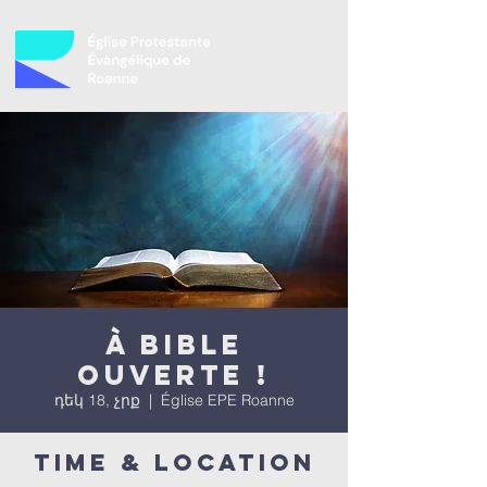
À bible
ouverte !
դեկ 18, չրք
  |  
Église EPE Roanne
Time & Location