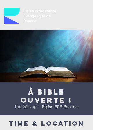
À bible
ouverte !
նոյ 20, չրք
  |  
Église EPE Roanne
Time & Location