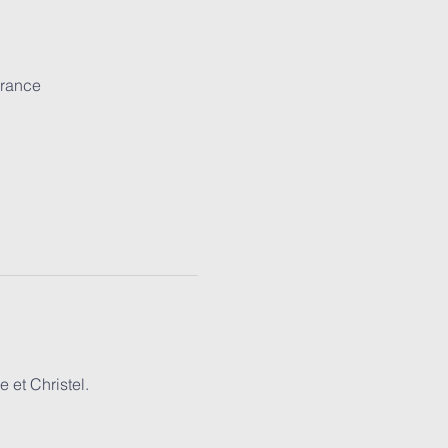
France
 et Christel.