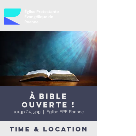
À bible
ouverte !
ապր 24, չրք
  |  
Église EPE Roanne
Time & Location