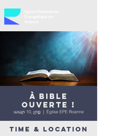
À bible
ouverte !
ապր 10, չրք
  |  
Église EPE Roanne
Time & Location