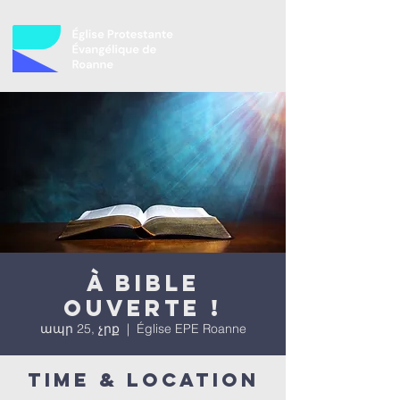
À bible
ouverte !
ապր 25, չրք
  |  
Église EPE Roanne
Time & Location