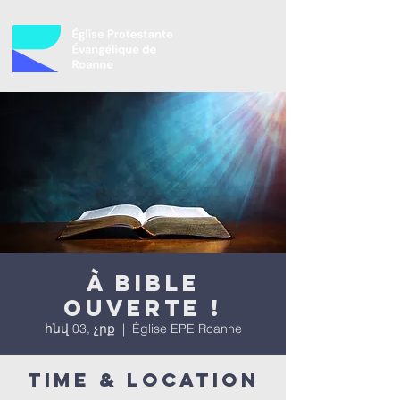
À bible
ouverte !
հնվ 03, չրք
  |  
Église EPE Roanne
Time & Location