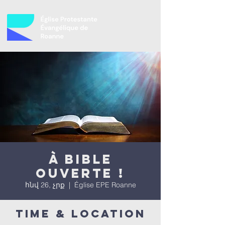
À bible
ouverte !
հնվ 26, չրք
  |  
Église EPE Roanne
Time & Location