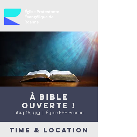
À bible
ouverte !
սեպ 15, չրք
  |  
Église EPE Roanne
Time & Location