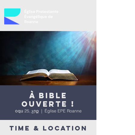
À bible
ouverte !
օգս 25, չրք
  |  
Église EPE Roanne
Time & Location