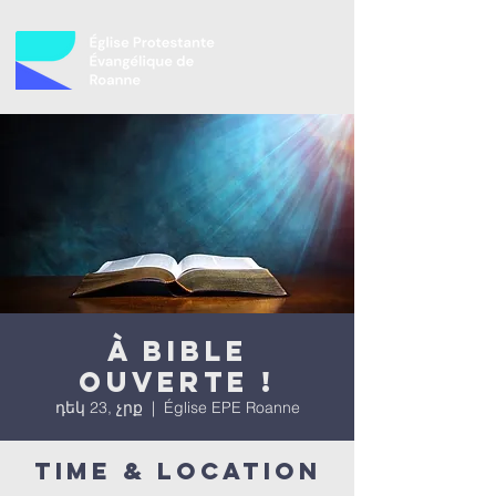
À bible
ouverte !
դեկ 23, չրք
  |  
Église EPE Roanne
Time & Location