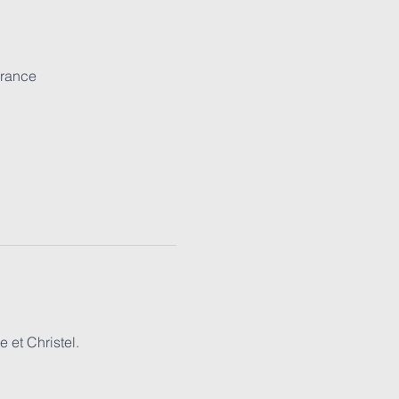
France
 et Christel.