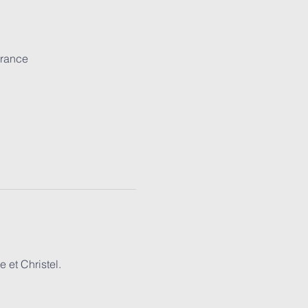
France
 et Christel.