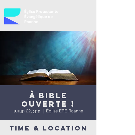
À bible
ouverte !
ապր 22, չրք
  |  
Église EPE Roanne
Time & Location