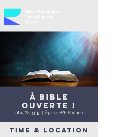
À bible
ouverte !
հնվ 28, չրք
  |  
Église EPE Roanne
Time & Location