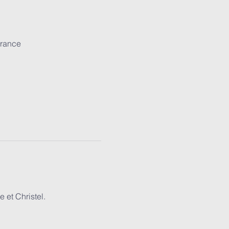
France
 et Christel.