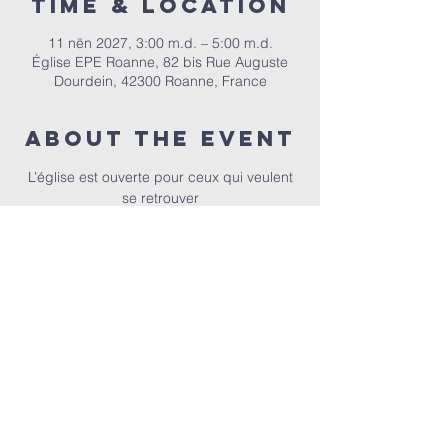
Time & Location
11 nën 2027, 3:00 m.d. – 5:00 m.d.
Église EPE Roanne, 82 bis Rue Auguste
Dourdein, 42300 Roanne, France
About the event
 L’église est ouverte pour ceux qui veulent 
se retrouver
EPER | 82 bis Rue Auguste Dourdein, 42300 Roanne |
eperoanne@gmail.com
| Tel:
06 87 69 12 53
Orari i adhurimit: Çdo të diel nga ora 10:00
| Mirësevini
në orën 9:30.