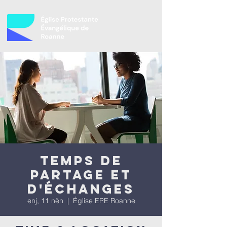
Temps de
partage et
d'échanges
enj, 11 nën
  |  
Église EPE Roanne