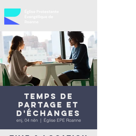
Temps de
partage et
d'échanges
enj, 04 nën
  |  
Église EPE Roanne