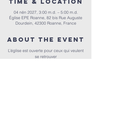
Time & Location
04 nën 2027, 3:00 m.d. – 5:00 m.d.
Église EPE Roanne, 82 bis Rue Auguste
Dourdein, 42300 Roanne, France
About the event
 L’église est ouverte pour ceux qui veulent 
se retrouver
EPER | 82 bis Rue Auguste Dourdein, 42300 Roanne |
eperoanne@gmail.com
| Tel:
06 87 69 12 53
Orari i adhurimit: Çdo të diel nga ora 10:00
| Mirësevini
në orën 9:30.