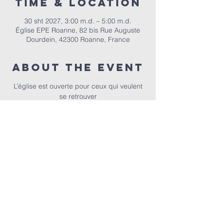
Time & Location
30 sht 2027, 3:00 m.d. – 5:00 m.d.
Église EPE Roanne, 82 bis Rue Auguste
Dourdein, 42300 Roanne, France
About the event
 L’église est ouverte pour ceux qui veulent 
se retrouver
EPER | 82 bis Rue Auguste Dourdein, 42300 Roanne |
eperoanne@gmail.com
| Tel:
06 87 69 12 53
Orari i adhurimit: Çdo të diel nga ora 10:00
| Mirësevini
në orën 9:30.