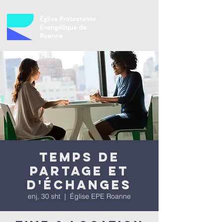
Temps de
partage et
d'échanges
enj, 30 sht
  |  
Église EPE Roanne