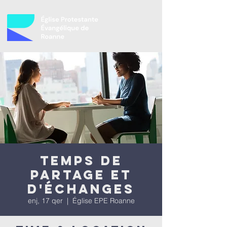
Temps de
partage et
d'échanges
enj, 17 qer
  |  
Église EPE Roanne