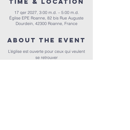
Time & Location
17 qer 2027, 3:00 m.d. – 5:00 m.d.
Église EPE Roanne, 82 bis Rue Auguste
Dourdein, 42300 Roanne, France
About the event
 L’église est ouverte pour ceux qui veulent 
se retrouver
EPER | 82 bis Rue Auguste Dourdein, 42300 Roanne |
eperoanne@gmail.com
| Tel:
06 87 69 12 53
Orari i adhurimit: Çdo të diel nga ora 10:00
| Mirësevini
në orën 9:30.