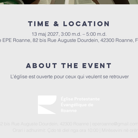
Time & Location
13 maj 2027, 3:00 m.d. – 5:00 m.d.
e EPE Roanne, 82 bis Rue Auguste Dourdein, 42300 Roanne, 
About the event
 L’église est ouverte pour ceux qui veulent se retrouver
82 bis Rue Auguste Dourdein, 42300 Roanne |
eperoanne@gmail.co
Orari i adhurimit: Çdo të diel nga ora 10:00
| Mirësevini
në orën