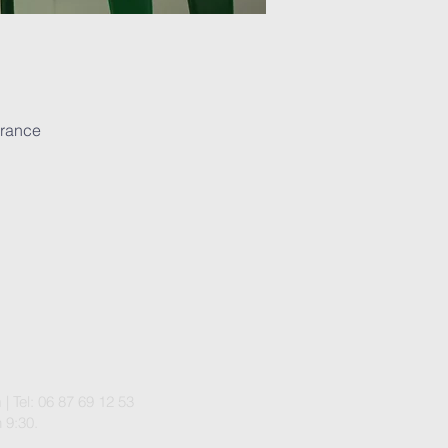
France
m
| Tel: 06 87 69 12 53
 9:30.