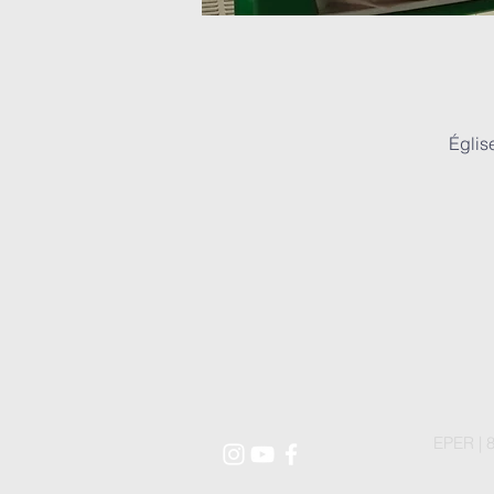
Églis
EPER | 