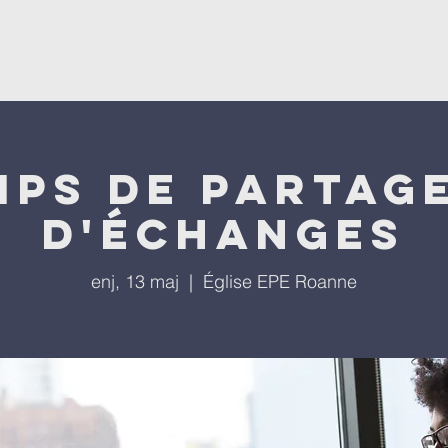
ësevini
Kisha
Programet tona
Ngjarjet tona
P
mps de partage
d'échanges
enj, 13 maj
  |  
Église EPE Roanne