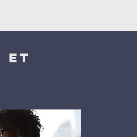
ërsëritje
Donacionet
 et