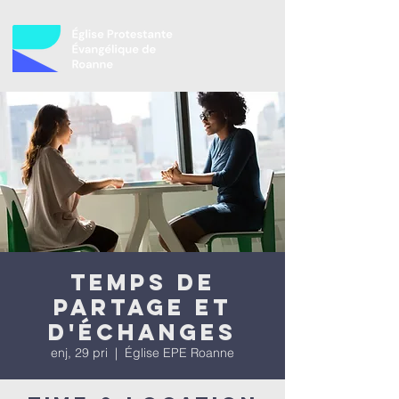
Temps de
partage et
d'échanges
enj, 29 pri
  |  
Église EPE Roanne