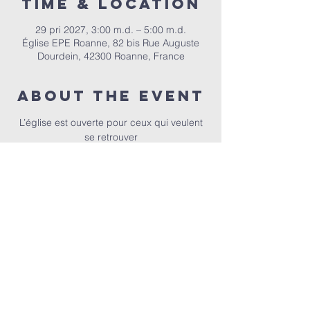
Time & Location
29 pri 2027, 3:00 m.d. – 5:00 m.d.
Église EPE Roanne, 82 bis Rue Auguste
Dourdein, 42300 Roanne, France
About the event
 L’église est ouverte pour ceux qui veulent 
se retrouver
EPER | 82 bis Rue Auguste Dourdein, 42300 Roanne |
eperoanne@gmail.com
| Tel:
06 87 69 12 53
Orari i adhurimit: Çdo të diel nga ora 10:00
| Mirësevini
në orën 9:30.