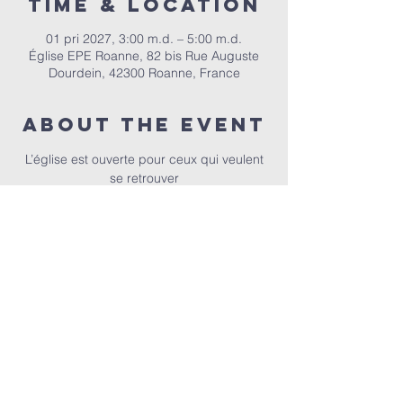
Time & Location
01 pri 2027, 3:00 m.d. – 5:00 m.d.
Église EPE Roanne, 82 bis Rue Auguste
Dourdein, 42300 Roanne, France
About the event
 L’église est ouverte pour ceux qui veulent 
se retrouver
EPER | 82 bis Rue Auguste Dourdein, 42300 Roanne |
eperoanne@gmail.com
| Tel:
06 87 69 12 53
Orari i adhurimit: Çdo të diel nga ora 10:00
| Mirësevini
në orën 9:30.