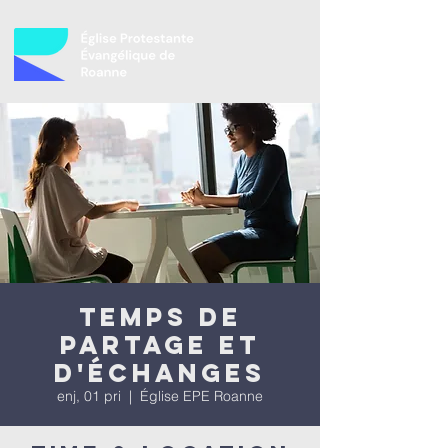
Temps de
partage et
d'échanges
enj, 01 pri
  |  
Église EPE Roanne