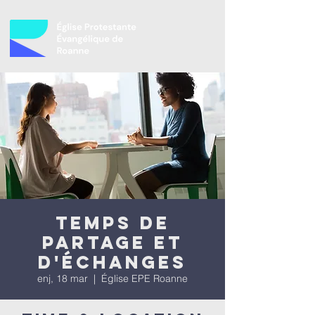
Temps de
partage et
d'échanges
enj, 18 mar
  |  
Église EPE Roanne