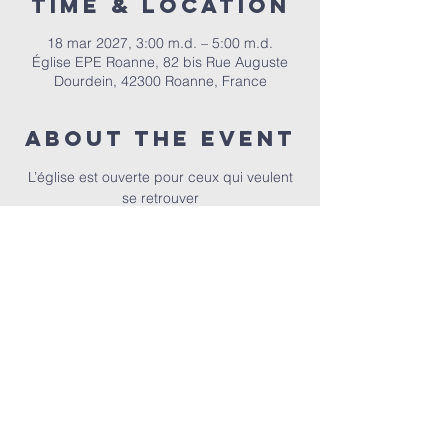
Time & Location
18 mar 2027, 3:00 m.d. – 5:00 m.d.
Église EPE Roanne, 82 bis Rue Auguste
Dourdein, 42300 Roanne, France
About the event
 L’église est ouverte pour ceux qui veulent 
se retrouver
EPER | 82 bis Rue Auguste Dourdein, 42300 Roanne |
eperoanne@gmail.com
| Tel:
06 87 69 12 53
Orari i adhurimit: Çdo të diel nga ora 10:00
| Mirësevini
në orën 9:30.