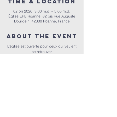
Time & Location
02 pri 2026, 3:00 m.d. – 5:00 m.d.
Église EPE Roanne, 82 bis Rue Auguste
Dourdein, 42300 Roanne, France
About the event
 L’église est ouverte pour ceux qui veulent 
se retrouver
EPER | 82 bis Rue Auguste Dourdein, 42300 Roanne |
eperoanne@gmail.com
| Tel:
06 87 69 12 53
Orari i adhurimit: Çdo të diel nga ora 10:00
| Mirësevini
në orën 9:30.