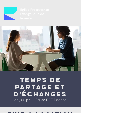
Temps de
partage et
d'échanges
enj, 02 pri
  |  
Église EPE Roanne