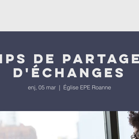
ësevini
Kisha
Programet tona
Ngjarjet tona
P
mps de partage
d'échanges
enj, 05 mar
  |  
Église EPE Roanne