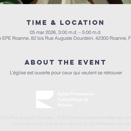
Time & Location
05 mar 2026, 3:00 m.d. – 5:00 m.d.
e EPE Roanne, 82 bis Rue Auguste Dourdein, 42300 Roanne, 
About the event
 L’église est ouverte pour ceux qui veulent se retrouver
82 bis Rue Auguste Dourdein, 42300 Roanne |
eperoanne@gmail.co
Orari i adhurimit: Çdo të diel nga ora 10:00
| Mirësevini
në orën