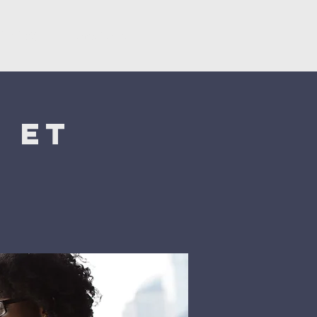
ërsëritje
Donacionet
 et