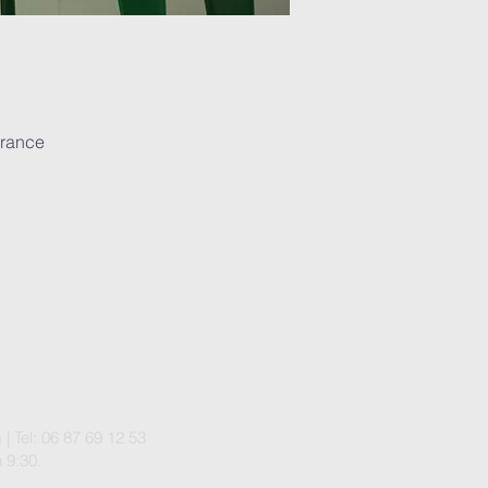
France
m
| Tel: 06 87 69 12 53
 9:30.