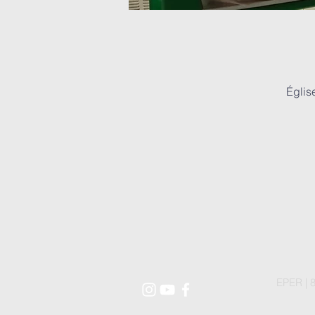
Églis
EPER | 