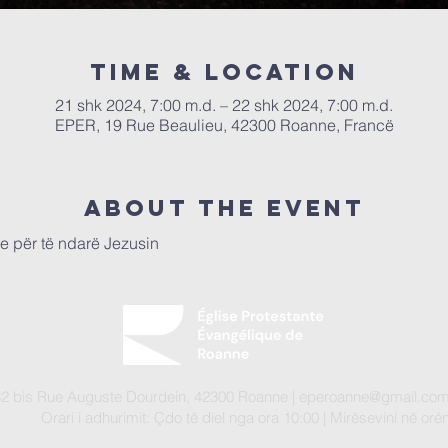
Time & Location
21 shk 2024, 7:00 m.d. – 22 shk 2024, 7:00 m.d.
EPER, 19 Rue Beaulieu, 42300 Roanne, Francë
About the event
e për të ndarë Jezusin
82 bis Rue Auguste Dourdein, 42300 Roanne |
eperoanne@gmail.co
Orari i adhurimit: Çdo të diel nga ora 10:00
| Mirësevini
në orën