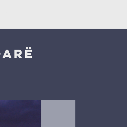
ërsëritje
Donacionet
darë