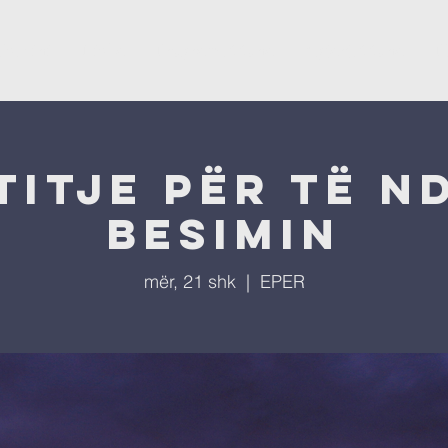
ësevini
Kisha
Programet tona
Ngjarjet tona
P
titje për të n
besimin
mër, 21 shk
  |  
EPER