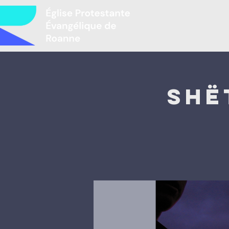
Mir
Shë